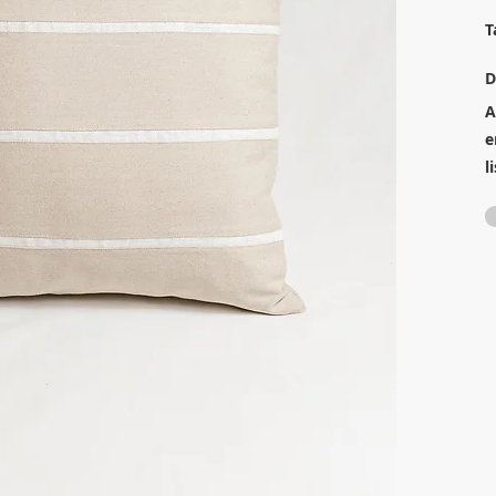
T
D
A
e
l