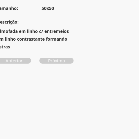
amanho:
50x50
escrição:
lmofada em linho c/ entremeios
m linho contrastante formando
istras
Anterior
Próximo