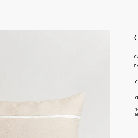
C
C
E
C
O
1
N