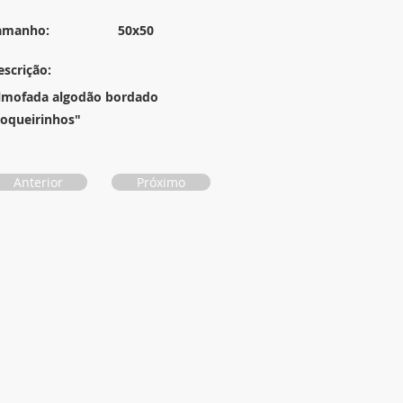
amanho:
50x50
escrição:
lmofada algodão bordado
coqueirinhos"
Anterior
Próximo