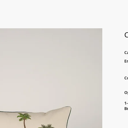
C
C
E
C
O
1
B