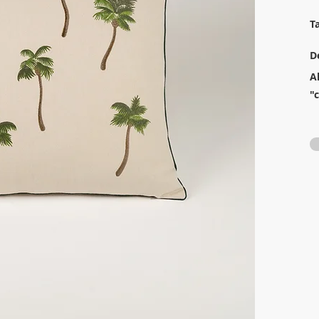
T
D
A
"