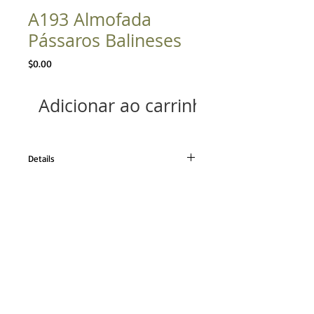
A193 Almofada
Pássaros Balineses
Preço
$0.00
Adicionar ao carrinho
Details
Tecido linho em branco
Tamanho 30x50cm
TELEFONE
21 98224.0110
21 2493.0652
CONTATO
contato@angelamassoni.
com.br