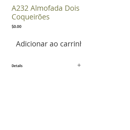
A232 Almofada Dois
Coqueirões
Preço
$0.00
Adicionar ao carrinho
Details
Tecido em linho cor única
Tamanho 42x62cm
TELEFONE
21 98224.0110
21 2493.0652
CONTATO
contato@angelamassoni.
com.br