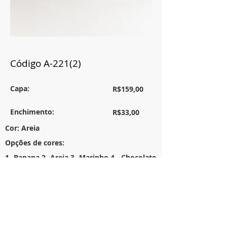
Código A-221(2)
Capa:
R$159,00
Enchimento:
R$33,00
Cor: Areia
Opções de cores:
1- Banana 2- Areia 3- Marinho 4 - Chocolate
Tamanho:
54x54
Descrição:
Almofada em linho rustico c/ pequena aba