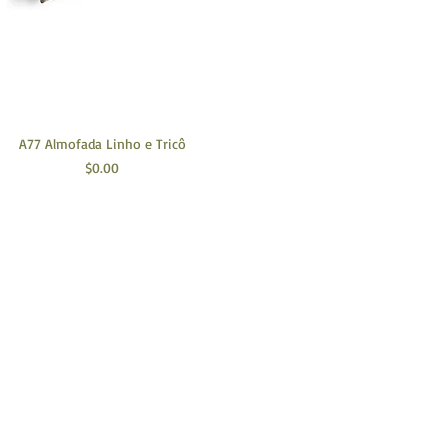
A77 Almofada Linho e Tricô
Preço
$0.00