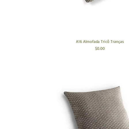
A16 Almofada Tricô Tranças
Preço
$0.00