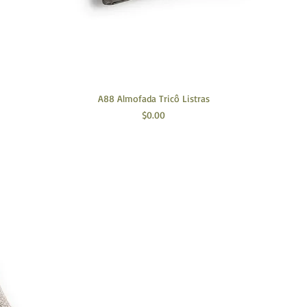
A88 Almofada Tricô Listras
Preço
$0.00