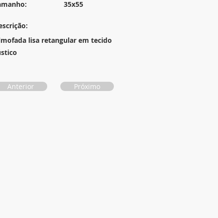
amanho:
35x55
escrição:
lmofada lisa retangular em tecido
ústico
Anterior
Próximo