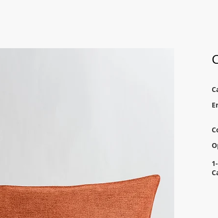
C
C
E
C
O
1-
C