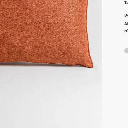
T
D
A
r