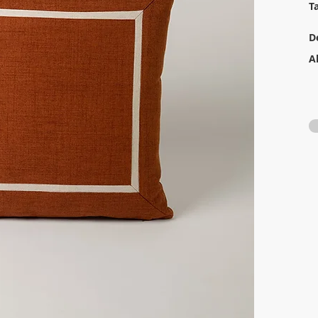
T
D
A