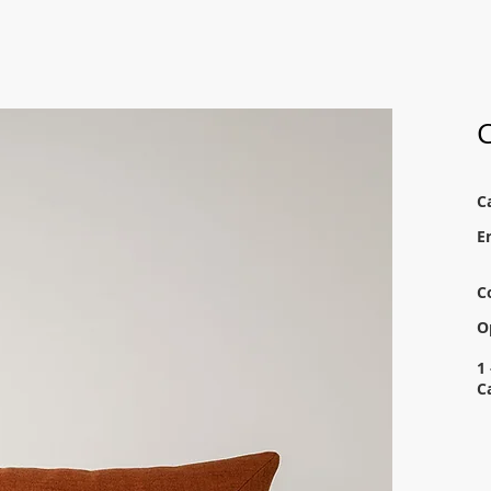
C
C
E
C
O
1 
C