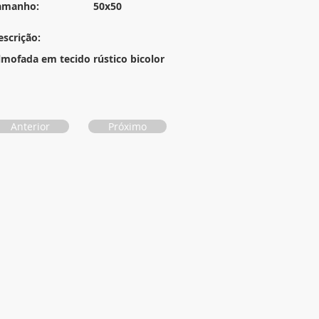
amanho:
50x50
escrição:
lmofada em tecido rústico bicolor
Anterior
Próximo