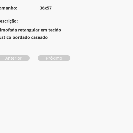
amanho:
36x57
escrição:
lmofada retangular em tecido
ustico bordado caseado
Anterior
Próximo