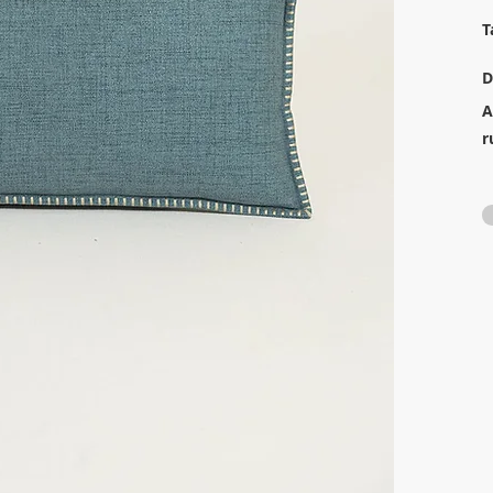
T
D
A
r