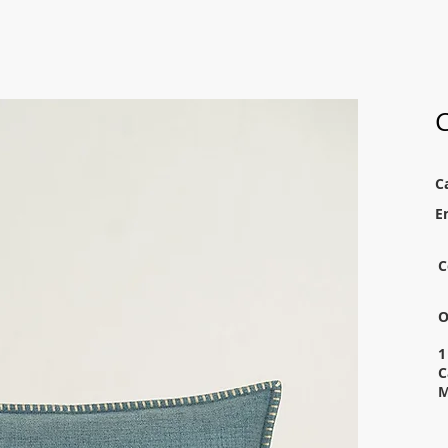
C
C
E
C
O
1
C
M