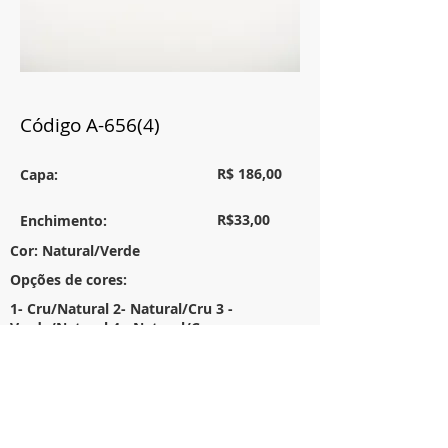
Código A-656(4)
R$ 186,00
Capa:
R$33,00
Enchimento:
Cor: Natural/Verde
Opções de cores:
1- Cru/Natural 2- Natural/Cru 3 -
Verde/Natural 4 - Natural/Cru
Tamanho:
50X50
Descrição:
Almofada em linho com abas cor