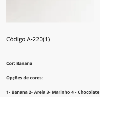
Código A-220(1)
Cor: Banana
Opções de cores:
1- Banana 2- Areia 3- Marinho 4 - Chocolate
Tamanho:
32x52
Descrição:
Almofada retangular em linho rustico c/