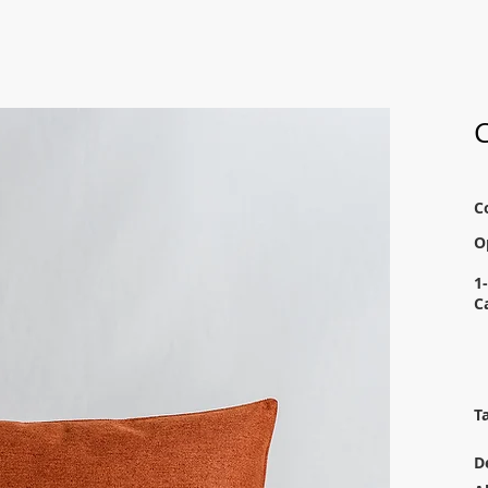
C
C
O
1-
C
T
D