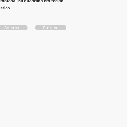
lmofada lisa quadrada em tecido
ústico
Anterior
Próximo