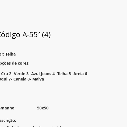
ódigo A-551(4)
or: Telha
pções de cores:
 Cru 2- Verde 3- Azul Jeans 4- Telha 5- Areia 6-
aqui 7- Canela 8- Malva
amanho:
50x50
escrição: