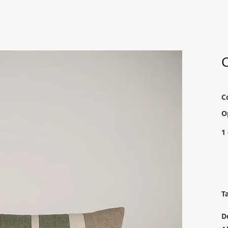
C
C
O
1 
T
D