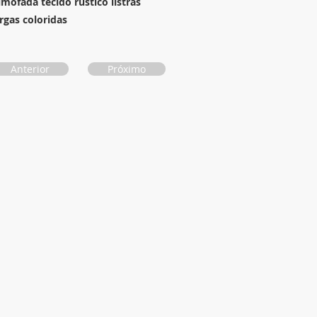
lmofada tecido rustico listras
argas coloridas
Anterior
Próximo