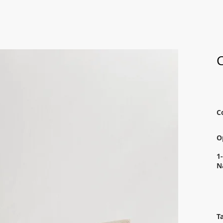
C
C
O
1
N
T