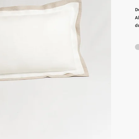
D
A
d