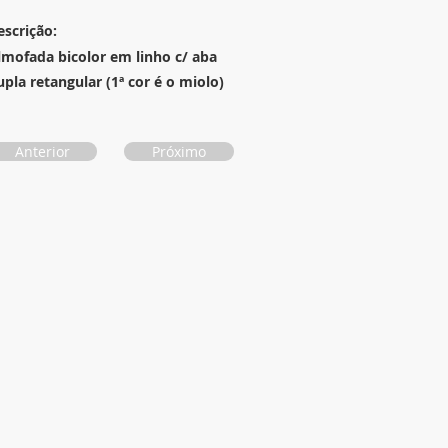
escrição:
lmofada bicolor em linho c/ aba
upla retangular (1ª cor é o miolo)
Anterior
Próximo