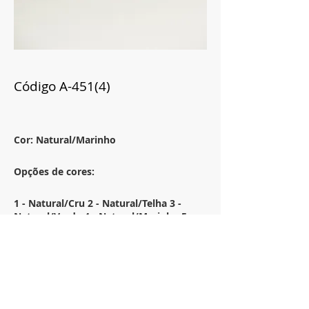
Código A-451(4)
Cor: Natural/Marinho
Opções de cores:
1 - Natural/Cru 2 - Natural/Telha 3 -
Natural/Verde 4 - Natural/Marinho 5-
Branco/Caqui
Tamanho:
54x54
Descrição: