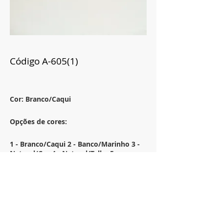
Código A-605(1)
Cor: Branco/Caqui
Opções de cores:
1 - Branco/Caqui 2 - Banco/Marinho 3 -
Natural/Cru 4 - Natural/Telha 5 -
Natural/Verde 6 - Natural/Marinho
Tamanho:
54X54
Descrição: