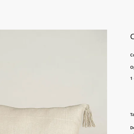
C
O
1
T
D