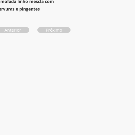
lmofada linho mescla com
ervuras e pingentes
Anterior
Próximo