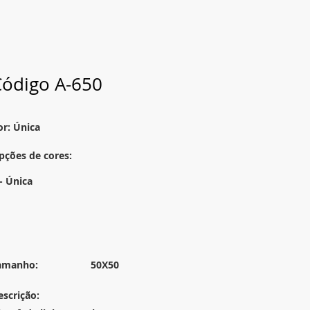
Código A-650
or: Única
pções de cores:
 - Única
amanho:
50X50
escrição: