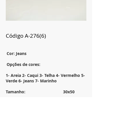
Código A-276(6)
Cor: Jeans
Opções de cores:
1- Areia 2- Caqui 3- Telha 4- Vermelho 5-
Verde 6- Jeans 7- Marinho
Tamanho:
30x50
Descrição:
Almofada em tricot com franjas em
camurça