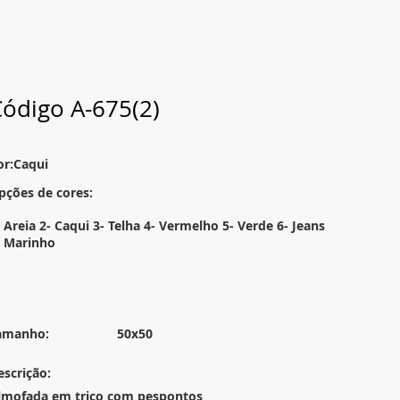
ódigo A-675(2)
or:Caqui
pções de cores:
- Areia 2- Caqui 3- Telha 4- Vermelho 5- Verde 6- Jeans
- Marinho
amanho:
50x50
escrição:
lmofada em trico com pespontos