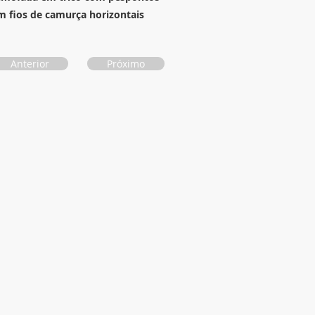
m fios de camurça horizontais
Anterior
Próximo