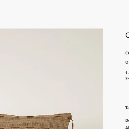
C
C
O
1
7
T
D
A