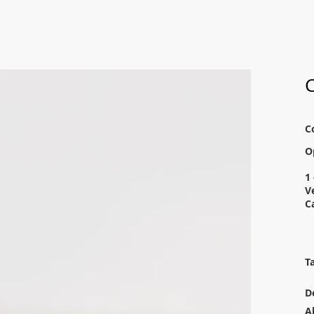
C
C
O
1 
V
C
T
D
A