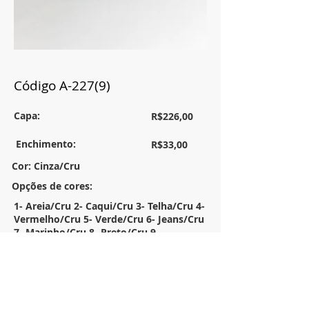
Código A-227(9)
Capa:
R$226,00
Enchimento:
R$33,00
Cor: Cinza/Cru
Opções de cores:
1- Areia/Cru 2- Caqui/Cru 3- Telha/Cru 4-
Vermelho/Cru 5- Verde/Cru 6- Jeans/Cru
7- Marinho/Cru 8- Preto/Cru 9-
Cinza/Cru
Tamanho:
50x50
Descrição: