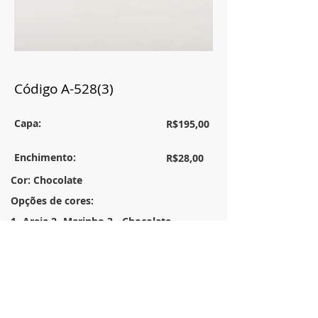
Código A-528(3)
Capa:
R$195,00
Enchimento:
R$28,00
Cor: Chocolate
Opções de cores:
1- Areia 2- Marinho 3 - Chocolate
Tamanho:
30x50
Descrição:
Almofada retangular em linho misto c/