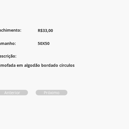
nchimento:
R$33,00
amanho:
50X50
escrição:
lmofada em algodão bordado círculos
Anterior
Próximo