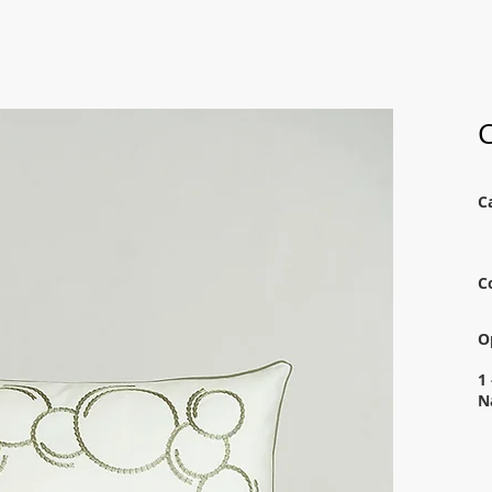
C
C
C
O
1
N