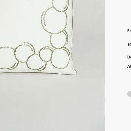
E
T
D
A