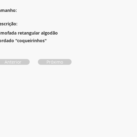
amanho:
escrição:
lmofada retangular algodão
ordado "coqueirinhos"
Anterior
Próximo