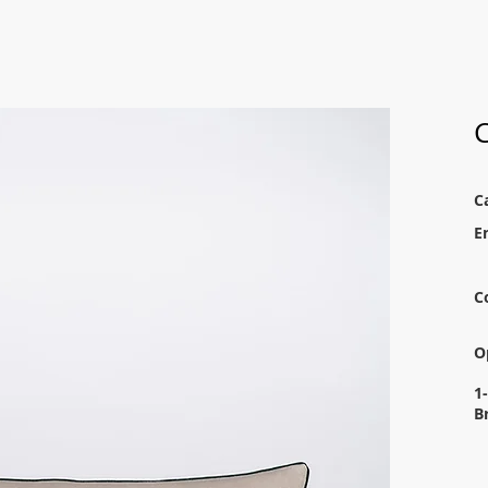
C
C
E
C
O
1
B