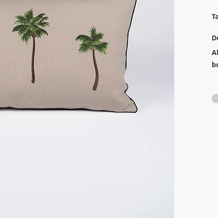
T
D
A
b