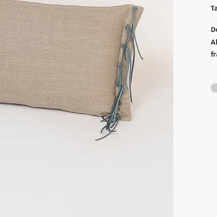
T
D
A
fr