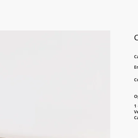
C
C
E
C
O
1 
V
C