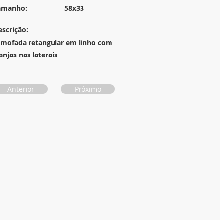
amanho:
58x33
escrição:
lmofada retangular em linho com
anjas nas laterais
Anterior
Próximo