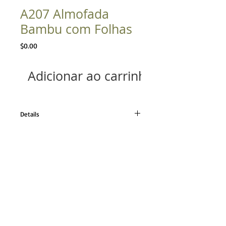
A207 Almofada
Bambu com Folhas
Preço
$0.00
Adicionar ao carrinho
Details
Tecido linho cor única
Tamanho 32x62cm
TELEFONE
21 98224.0110
21 2493.0652
CONTATO
contato@angelamassoni.
com.br