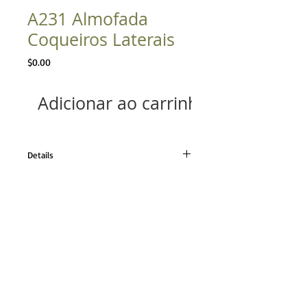
A231 Almofada
Coqueiros Laterais
Preço
$0.00
Adicionar ao carrinho
Details
Tecido linho cor única
Tamanho 50x50cm
TELEFONE
21 98224.0110
21 2493.0652
CONTATO
contato@angelamassoni.
com.br