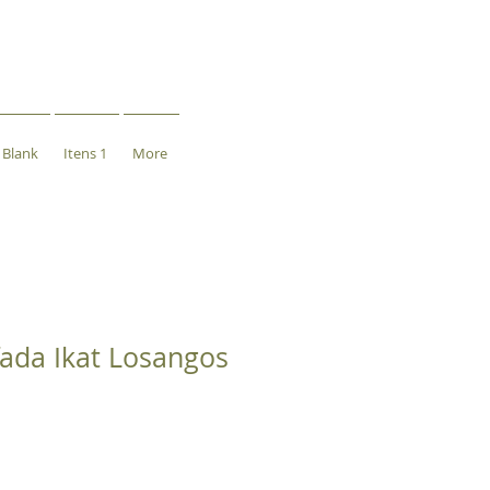
Blank
Itens 1
More
ada Ikat Losangos