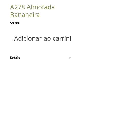
A278 Almofada
Bananeira
Preço
$0.00
Adicionar ao carrinho
Details
Tecido em linho natural
Tamanho 50x50cm
TELEFONE
21 98224.0110
21 2493.0652
CONTATO
contato@angelamassoni.
com.br