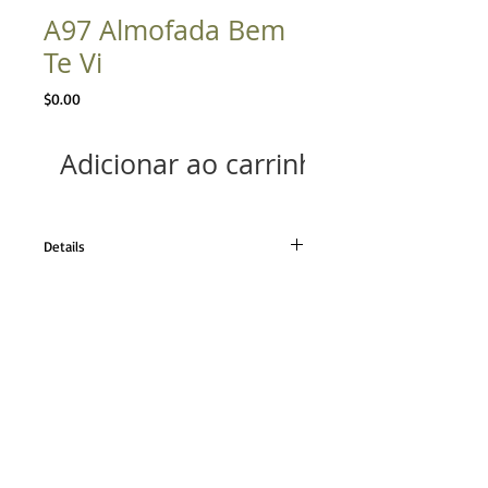
A97 Almofada Bem
Te Vi
Preço
$0.00
Adicionar ao carrinho
Details
Tecido linho natural
Tamanho 32x60cm
TELEFONE
21 98224.0110
21 2493.0652
CONTATO
contato@angelamassoni.
com.br